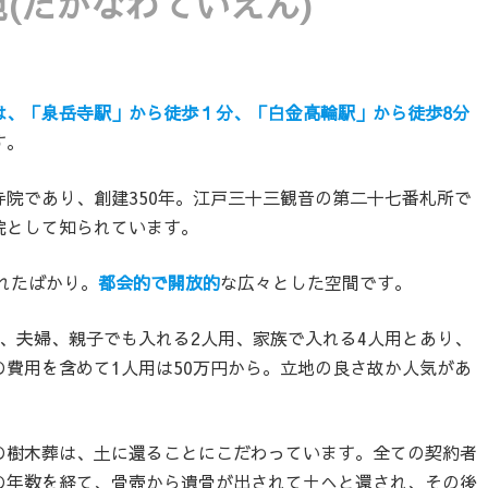
(たかなわていえん)
は、「泉岳寺駅」から徒歩１分、「白金高輪駅」から徒歩8分
す。
院であり、創建350年。江戸三十三観音の第二十七番札所で
院として知られています。
されたばかり。
都会的で開放的
な広々とした空間です。
、夫婦、親子でも入れる2人用、家族で入れる4人用とあり、
費用を含めて1人用は50万円から。立地の良さ故か人気があ
の樹木葬は、土に還ることにこだわっています。全ての契約者
の年数を経て、骨壺から遺骨が出されて土へと還され、その後