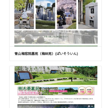
青山梅窓院墓苑（梅林苑）(ばいそういん)