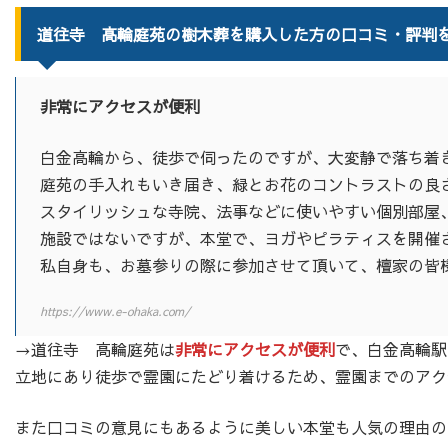
道往寺 高輪庭苑の樹木葬を購入した方の口コミ・評判
非常にアクセスが便利
白金高輪から、徒歩で伺ったのですが、大変静で落ち着
庭苑の手入れもいき届き、緑とお花のコントラストの良
スタイリッシュな寺院、法事などに使いやすい個別部屋
施設ではないですが、本堂で、ヨガやピラティスを開催
私自身も、お墓参りの際に参加させて頂いて、檀家の皆
https://www.e-ohaka.com/
→道往寺 高輪庭苑は
非常にアクセスが便利
で、白金高輪駅
立地にあり徒歩で霊園にたどり着けるため、霊園までのアク
また口コミの意見にもあるように美しい本堂も人気の理由の