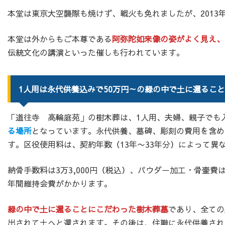
本堂は東京大空襲際も焼けず、戦火も免れましたが、2013
本堂は外からもご本尊である
阿弥陀如来像の姿がよく見え、
伝統文化の講演といった催しも行われています。
1人用は永代供養込みで50万円～の緑の中で土に還るこ
「道往寺 高輪庭苑」の樹木葬は、1人用、夫婦、親子でも
る場所
となっています。永代供養、墓碑、彫刻の費用を含め
す。区役使用料は、契約年数（13年〜33年分）によって異
納骨手数料は3万3,000円（税込）、パウダー加工・骨壷費は
年間維持会費がかかります。
緑の中で土に還ることにこだわった樹木葬墓
であり、全ての
出されて土へと還されます。その後は、住職に永代供養され