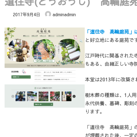
道往寺(どうおうじ) 高輪庭苑
2017年9月4日
adminadmin
「道往寺 高輪庭苑」
と好立地にある庭苑で
江戸時代に開基された寺
もある、由緒正しい寺
本堂は2013年に改築
樹木葬の種類は、1人用
永代供養、墓碑、彫刻の
ります。
「道往寺 高輪庭苑」
が埋葬された後、一定