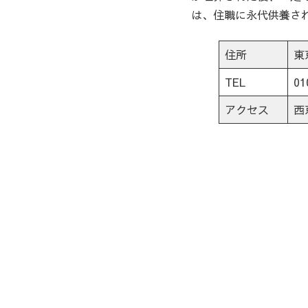
は、住職に永代供養さ
住所
東
TEL
01
アクセス
西