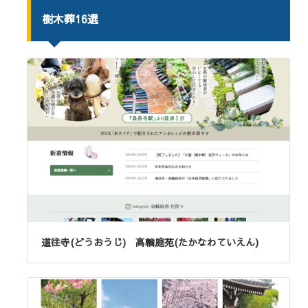
樹木葬16選
道往寺(どうおうじ) 高輪庭苑(たかなわていえん)