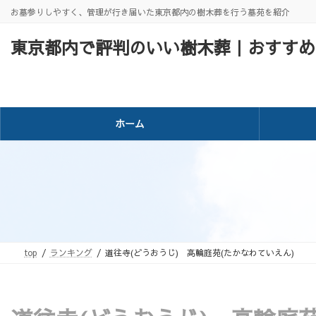
コ
ナ
お墓参りしやすく、管理が行き届いた東京都内の樹木葬を行う墓苑を紹介
ン
ビ
テ
ゲ
東京都内で評判のいい樹木葬｜おすすめ
ン
ー
ツ
シ
へ
ョ
ス
ン
キ
に
ホーム
ッ
移
プ
動
top
ランキング
道往寺(どうおうじ) 高輪庭苑(たかなわていえん)